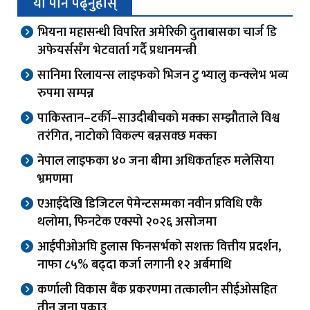
यो पनि पढ्नुहोस्
भियना महासन्धी विपरित अमेरिकी दुताबासका चार्ज डि
अफेयर्ससँग भेटवार्ता गर्दै प्रधानमन्त्री
सानिमा रिलायन्स लाइफको भिजन टु भ्यालु कन्क्लेभ भव्य
रुपमा सम्पन्न
पाकिस्तान–टर्की–साउदीबीचको मक्का सम्झौताले विश्व
तरंगित, नाटोको विकल्प बन्नसक्छ मक्का
नेपाल लाइफका ४० जना बीमा अधिकर्ताहरु मलेसिया
भ्रमणमा
एआईदेखि डिजिटल पेमेन्टसम्मका नवीन प्रविधि एकै
थलोमा, फिनटेक एक्स्पो २०२६ असोजमा
आईपीओअघि हुलास फिनसर्भको सशक्त वित्तीय प्रदर्शन,
नाफा ८५% बढ्दा कर्जा लगानी १२ अर्बमाथि
कर्णाली विकास बैंक प्रकरणमा तत्कालीन सीईओसहित
तीन जना पक्राउ