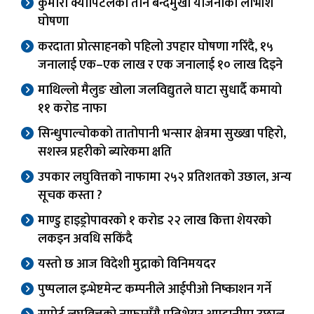
कुमारी क्यापिटलका तीन बन्दमुखी योजनाको लाभांश
घोषणा
करदाता प्रोत्साहनको पहिलो उपहार घोषणा गरिंदै, १५
जनालाई एक–एक लाख र एक जनालाई १० लाख दिइने
माथिल्लो मैलुङ खोला जलविद्युतले घाटा सुधार्दै कमायो
११ करोड नाफा
सिन्धुपाल्चोकको तातोपानी भन्सार क्षेत्रमा सुख्खा पहिरो,
सशस्त्र प्रहरीको ब्यारेकमा क्षति
उपकार लघुवित्तको नाफामा २५२ प्रतिशतको उछाल, अन्य
सूचक कस्ता ?
माण्डु हाइड्रोपावरको १ करोड २२ लाख कित्ता शेयरको
लकइन अवधि सकिंदै
यस्तो छ आज विदेशी मुद्राको विनिमयदर
पुष्पलाल इन्भेष्टमेन्ट कम्पनीले आईपीओ निष्काशन गर्ने