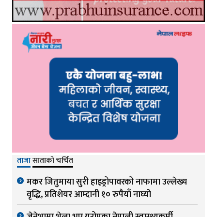
ताजा
साताको चर्चित
मकर जितुमाया सुरी हाइड्रोपावरको नाफामा उल्लेख्य
वृद्धि, प्रतिशेयर आम्दानी १० रुपैयाँ नाघ्यो
जेनेभामा भेला भए युरोपका नेपाली स्वास्थ्यकर्मी,