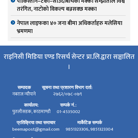
पाकिस्तान–टर्की–साउदीबीचको मक्का सम्झौताले विश्व
तरंगित, नाटोको विकल्प बन्नसक्छ मक्का
नेपाल लाइफका ४० जना बीमा अधिकर्ताहरु मलेसिया
भ्रमणमा
राइनिसी मिडिया एण्ड रिसर्च सेन्टर प्रा.लि.द्वारा सञ्चालित
।
सम्पादक
सूचना तथा प्रशारण विभाग दर्ता:
नबराज न्यौपाने
२७६२/०७८-०७९
कार्यालय:
सम्पर्क नं.:
पुतलीसडक, काठमाण्डौ
01-4535002
प्रतिक्रिया तथा समाचार
मार्केटिङ सम्पर्क
beemapost@gmail.com
9851323306, 9851323304