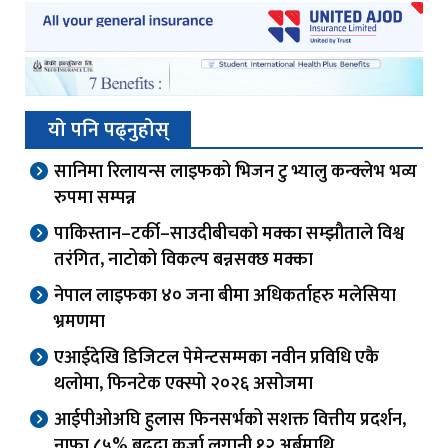
यो पनि पढ्नुहोस्
सानिमा रिलायन्स लाइफको भिजन टु भ्यालु कन्क्लेभ भव्य
रुपमा सम्पन्न
पाकिस्तान–टर्की–साउदीबीचको मक्का सम्झौताले विश्व
तरंगित, नाटोको विकल्प बन्नसक्छ मक्का
नेपाल लाइफका ४० जना बीमा अधिकर्ताहरु मलेसिया
भ्रमणमा
एआईदेखि डिजिटल पेमेन्टसम्मका नवीन प्रविधि एकै
थलोमा, फिनटेक एक्स्पो २०२६ असोजमा
आईपीओअघि हुलास फिनसर्भको सशक्त वित्तीय प्रदर्शन,
नाफा ८५% बढ्दा कर्जा लगानी १२ अर्बमाथि