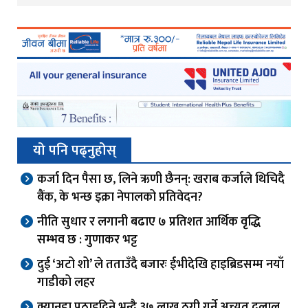
यो पनि पढ्नुहोस्
कर्जा दिन पैसा छ, लिने ऋणी छैनन्: खराब कर्जाले थिचिदै
बैंक, के भन्छ इक्रा नेपालको प्रतिवेदन?
नीति सुधार र लगानी बढाए ७ प्रतिशत आर्थिक वृद्धि
सम्भव छ : गुणाकर भट्ट
दुई ‘अटो शो’ ले तताउँदै बजारः ईभीदेखि हाइब्रिडसम्म नयाँ
गाडीको लहर
क्यानडा पठाइदिने भन्दै ३७ लाख ठगी गर्ने अच्युत दुलाल