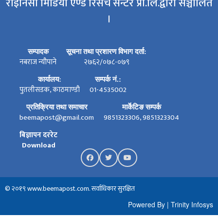
राइनिसी मिडिया एण्ड रिसर्च सेन्टर प्रा.लि.द्वारा सञ्चालित
।
सम्पादक
सूचना तथा प्रशारण विभाग दर्ता:
नबराज न्यौपाने
२७६२/०७८-०७९
कार्यालय:
सम्पर्क नं.:
पुतलीसडक, काठमाण्डौ
01-4535002
प्रतिक्रिया तथा समाचार
मार्केटिङ सम्पर्क
beemapost@gmail.com
9851323306, 9851323304
बिज्ञापन दररेट
Download
© २०१९ www.beemapost.com. सर्वाधिकार सुरक्षित
Powered By
|
Trinity Infosys