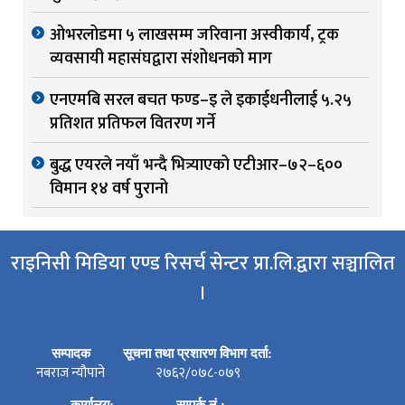
ओभरलोडमा ५ लाखसम्म जरिवाना अस्वीकार्य, ट्रक
व्यवसायी महासंघद्वारा संशोधनको माग
एनएमबि सरल बचत फण्ड–इ ले इकाईधनीलाई ५.२५
प्रतिशत प्रतिफल वितरण गर्ने
बुद्ध एयरले नयाँ भन्दै भित्र्याएको एटीआर–७२–६००
विमान १४ वर्ष पुरानो
राइनिसी मिडिया एण्ड रिसर्च सेन्टर प्रा.लि.द्वारा सञ्चालित
।
सम्पादक
सूचना तथा प्रशारण विभाग दर्ता:
नबराज न्यौपाने
२७६२/०७८-०७९