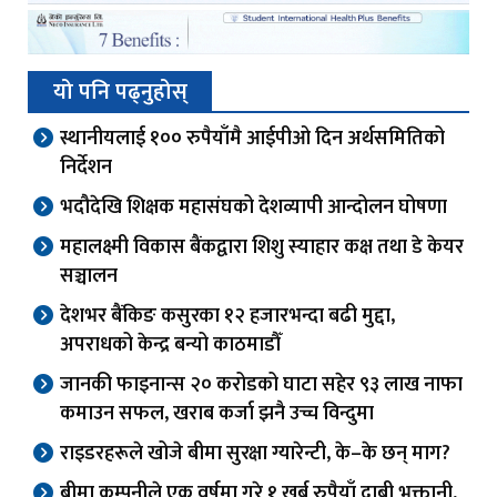
यो पनि पढ्नुहोस्
स्थानीयलाई १०० रुपैयाँमै आईपीओ दिन अर्थसमितिको
निर्देशन
भदौदेखि शिक्षक महासंघको देशव्यापी आन्दोलन घोषणा
महालक्ष्मी विकास बैंकद्वारा शिशु स्याहार कक्ष तथा डे केयर
सञ्चालन
देशभर बैंकिङ कसुरका १२ हजारभन्दा बढी मुद्दा,
अपराधको केन्द्र बन्यो काठमाडौँ
जानकी फाइनान्स २० करोडको घाटा सहेर ९३ लाख नाफा
कमाउन सफल, खराब कर्जा झनै उच्च विन्दुमा
राइडरहरूले खोजे बीमा सुरक्षा ग्यारेन्टी, के–के छन् माग?
बीमा कम्पनीले एक वर्षमा गरे १ खर्ब रुपैयाँ दाबी भुक्तानी,