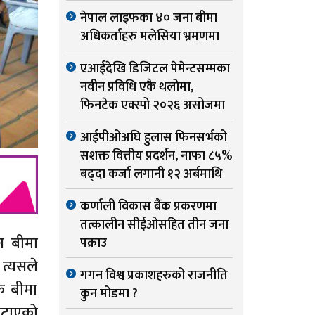
नेपाल लाइफका ४० जना बीमा
अधिकर्ताहरु मलेसिया भ्रमणमा
एआईदेखि डिजिटल पेमेन्टसम्मका
नवीन प्रविधि एकै थलोमा,
फिनटेक एक्स्पो २०२६ असोजमा
आईपीओअघि हुलास फिनसर्भको
सशक्त वित्तीय प्रदर्शन, नाफा ८५%
बढ्दा कर्जा लगानी १२ अर्बमाथि
कर्णाली विकास बैंक प्रकरणमा
तत्कालीन सीईओसहित तीन जना
वन बीमा
पक्राउ
 त्यसले
गगन विश्व प्रकाशहरुको राजनीति
एक बीमा
कुन मोडमा ?
पटाएको