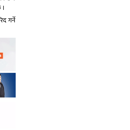
छ ।
द गर्ने