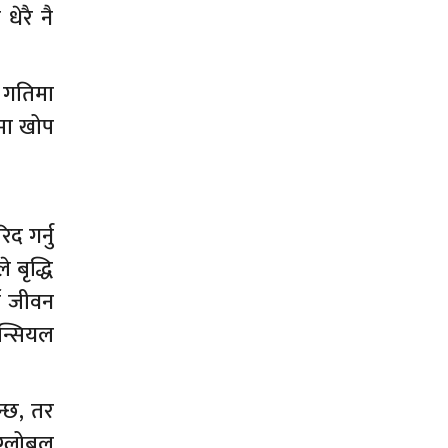
ेरै नै
 गतिमा
ामा खोप
 गर्नु
 बृद्धि
को जीवन
न्सियल
न्छ, तर
ग्लोबल