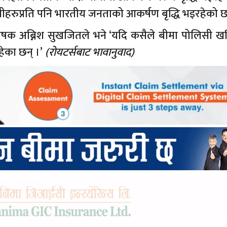
ोलिसीहरुप्रति पनि भारतीय जनताको आकर्षण बृद्धि भइरहेको 
ेषक अब्निश सुखजितले भने ‘यदि कसैले बीमा पोलिसी खरि
ेका छन् ।’
(रोयटर्सबाट भावानुवाद)