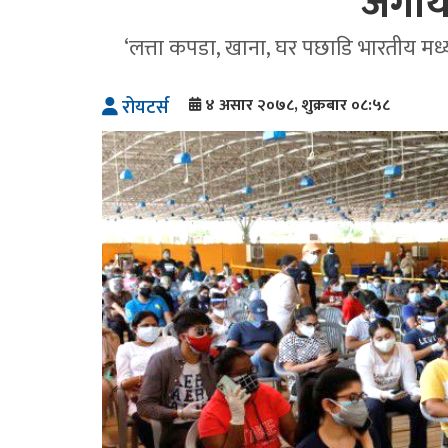
जगाय
‘लत्ता कपडा, खाना, घर पछाडि भारतीय मध्
४ असार २०७८, शुक्रबार ०८:५८
रोयटर्स