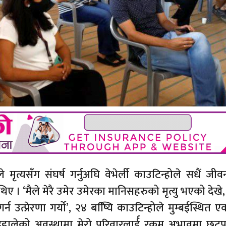
त्यसँग संघर्ष गर्नुअघि वेभेर्ली काउटिन्होले सधैं जी
िए । ‘मैले मेरै उमेर उमेरका मानिसहरुको मृत्यु भएको देखे,
त्प्रेरणा गर्यो’, २४ बष्यिि काउटिन्होले मुम्बईस्थित 
भइहालेको अवस्थामा मेरो परिवारलार्ई रकम अभावमा छट