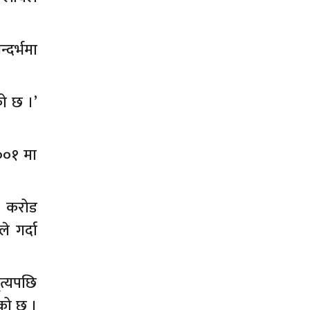
दर्भमा
को छ ।’
००१ मा
५ करोड
े गर्दा
त्यपछि
ेको छ ।