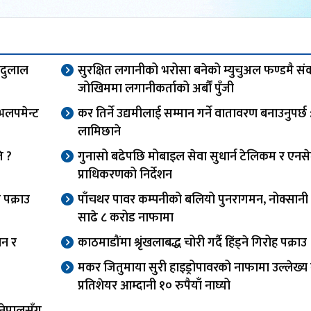
त दुलाल
सुरक्षित लगानीको भरोसा बनेको म्युचुअल फण्डमै सं
जोखिममा लगानीकर्ताको अर्बौं पुँजी
ेभलपमेन्ट
कर तिर्ने उद्यमीलाई सम्मान गर्ने वातावरण बनाउनुपर्छ 
लामिछाने
ि ?
गुनासो बढेपछि मोबाइल सेवा सुधार्न टेलिकम र एन
प्राधिकरणको निर्देशन
 पक्राउ
पाँचथर पावर कम्पनीको बलियो पुनरागमन, नोक्सानी चि
साढे ८ करोड नाफामा
ान र
काठमाडौंमा श्रृंखलाबद्ध चोरी गर्दै हिंड्ने गिरोह पक्राउ
मकर जितुमाया सुरी हाइड्रोपावरको नाफामा उल्लेख्य वृ
प्रतिशेयर आम्दानी १० रुपैयाँ नाघ्यो
, नेपालसँग