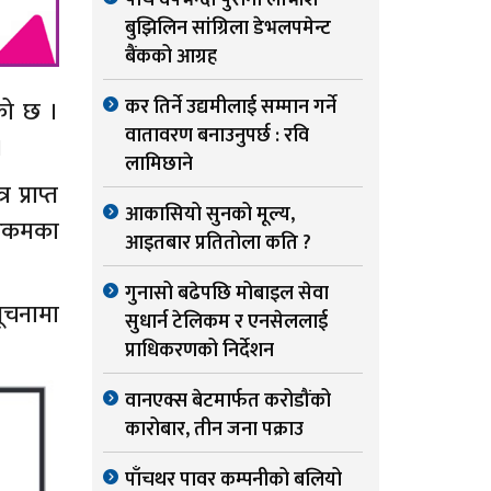
पाँच वर्षभन्दा पुरानो लाभांश
बुझिलिन सांग्रिला डेभलपमेन्ट
बैंकको आग्रह
कर तिर्ने उद्यमीलाई सम्मान गर्ने
एको छ ।
वातावरण बनाउनुपर्छ : रवि
।
लामिछाने
प्राप्त
आकासियो सुनको मूल्य,
 रकमका
आइतबार प्रतितोला कति ?
गुनासो बढेपछि मोबाइल सेवा
सूचनामा
सुधार्न टेलिकम र एनसेललाई
प्राधिकरणको निर्देशन
वानएक्स बेटमार्फत करोडौंको
कारोबार, तीन जना पक्राउ
पाँचथर पावर कम्पनीको बलियो