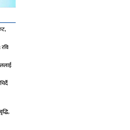
कट,
: रवि
सेललाई
र्दै
द्धि,