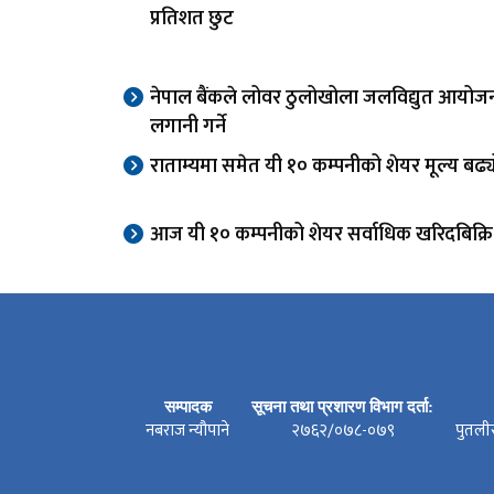
प्रतिशत छुट
नेपाल बैंकले लोवर ठुलोखोला जलविद्युत आयोज
लगानी गर्ने
राताम्यमा समेत यी १० कम्पनीको शेयर मूल्य बढ्
आज यी १० कम्पनीको शेयर सर्वाधिक खरिदबिक्रि
सम्पादक
सूचना तथा प्रशारण विभाग दर्ता:
नबराज न्यौपाने
२७६२/०७८-०७९
पुतली