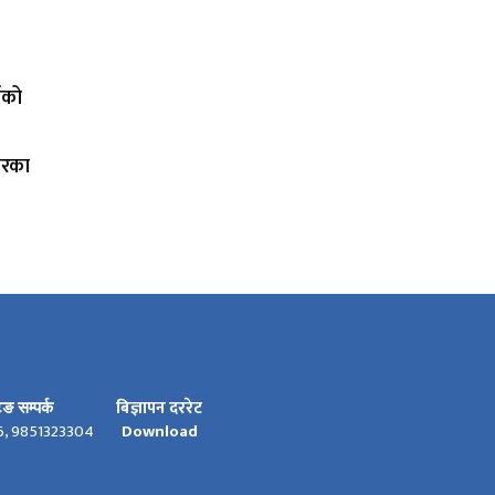
ाको
ारका
बिज्ञापन दररेट
टिङ सम्पर्क
6, 9851323304
Download