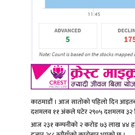
काठमाडौं । आज सातोको पहिलो दिन आइतबार
दशमलव ११ अंकले घटेर २९०५ दशमलव ३२ व
आज २३१ कम्पनीको २ करोड ७३ लाख ४४ हजार
हजार २८८ रुपैयाँको कारोबार भएको छ ।