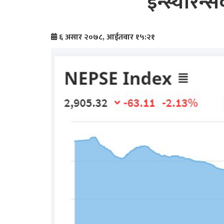
इन्स्योरेन
६ असार २०७८, आईतवार १५:२१