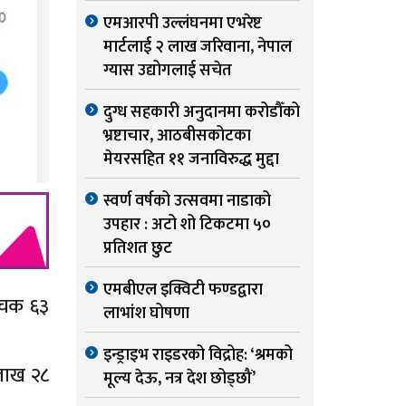
एमआरपी उल्लंघनमा एभरेष्ट
मार्टलाई २ लाख जरिवाना, नेपाल
ग्यास उद्योगलाई सचेत
दुग्ध सहकारी अनुदानमा करोडौँको
भ्रष्टाचार, आठबीसकोटका
मेयरसहित ११ जनाविरुद्ध मुद्दा
स्वर्ण वर्षको उत्सवमा नाडाको
उपहार : अटो शो टिकटमा ५०
प्रतिशत छुट
एमबीएल इक्विटी फण्डद्वारा
ूचक ६३
लाभांश घोषणा
इन्ड्राइभ राइडरको विद्रोह: ‘श्रमको
लाख २८
मूल्य देऊ, नत्र देश छोड्छौं’