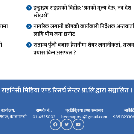
इन्ड्राइभ राइडरको विद्रोह: ‘श्रमको मूल्य देऊ, नत्र देश
छोड्छौं’
नामा
नागरिक लगानी कोषको कार्यकारी निर्देशक अन्तवार्त
लागि पाँच जना छनोट
यो
राताम्य पुँजी बजारः हैरानीमा शेयर लगानीकर्ता, सरक
प्रयास किन असफल ?
राइनिसी मिडिया एण्ड रिसर्च सेन्टर प्रा.लि.द्वारा सञ्चालित ।
कार्यालय:
सम्पर्क नं.:
प्रतिक्रिया तथा समाचार
मार्के
सडक, काठमाण्डौ
01-4535002
beemapost@gmail.com
985132330