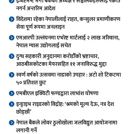
इन्भेष्टमेन्ट मेगा बैंकका अध्यक्ष र सञ्चालकहरुलाई पक्राउ
नगर्न अन्तरिम आदेश
विदेशमा रहेका नेपालीलाई राहत, कन्सुलर प्रमाणीकरण
सेवा पूर्ण रूपमा अनलाइन
एमआरपी उल्लंघनमा एभरेष्ट मार्टलाई २ लाख जरिवाना,
नेपाल ग्यास उद्योगलाई सचेत
दुग्ध सहकारी अनुदानमा करोडौँको भ्रष्टाचार,
आठबीसकोटका मेयरसहित ११ जनाविरुद्ध मुद्दा
स्वर्ण वर्षको उत्सवमा नाडाको उपहार : अटो शो टिकटमा
५० प्रतिशत छुट
एमबीएल इक्विटी फण्डद्वारा लाभांश घोषणा
इन्ड्राइभ राइडरको विद्रोह: ‘श्रमको मूल्य देऊ, नत्र देश
छोड्छौं’
नेपाल बैंकले लोवर ठुलोखोला जलविद्युत आयोजनामा
लगानी गर्ने