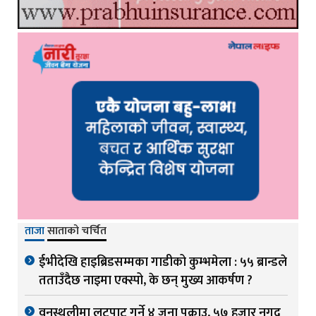
ताजा
साताको चर्चित
ईभीदेखि हाइब्रिडसम्मका गाडीको कुम्भमेला : ५५ ब्रान्डले
तताउँदैछ नाइमा एक्स्पो, के छन् मुख्य आकर्षण ?
वनस्थलीमा लुटपाट गर्ने ४ जना पक्राउ, ५७ हजार नगद