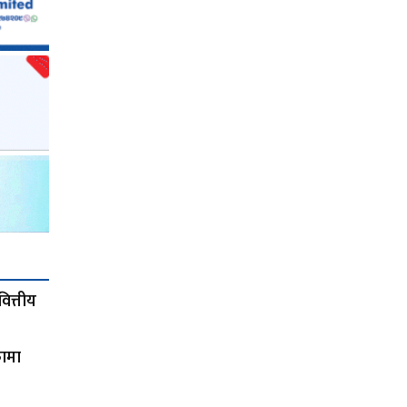
ित्तीय
फामा