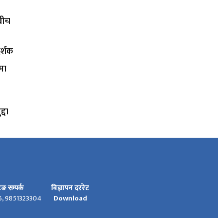
कबीच
र्शक
मा
्दा
बिज्ञापन दररेट
टिङ सम्पर्क
6, 9851323304
Download