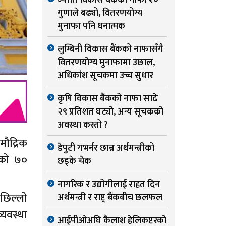
ज्योति विकास बैंकको नाफा १०
गुणाले बढ्यो, वितरणयोग्य
मुनाफा पनि धनात्मक
लुम्बिनी विकास बैंकको नाफासँगै
वितरणयोग्य मुनाफामा उछाल,
अधिकांश सूचकमा उच्च सुधार
कृषि विकास बैंकको नाफा साढे
२९ प्रतिशत घट्यो, अन्य सूचकको
अवस्था कस्तो ?
मौद्रिक
डेपुटी गभर्नर छान्न अर्थमन्त्रीको
यको ७०
छड्के चेक
नागरिक र उद्योगीलाई राहत दिन
पछिल्लो
अर्थमन्त्री र राष्ट्र बैंकबीच छलफल
्यवस्था
आईपीओअघि कैलाश हेलिकप्टरको