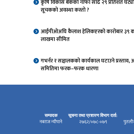
कृषि विकास बैंकको नाफा साढे २९ प्रतिशत घट्यो
सूचकको अवस्था कस्तो ?
आईपीओअघि कैलाश हेलिकप्टरको कारोबार ३९ 
लाखमा सीमित
गभर्नर र सञ्चालकको कार्यकाल घटाउने प्रस्ताव, अ
समितिमा फरक–फरक धारणा
सम्पादक
सूचना तथा प्रशारण विभाग दर्ता:
नबराज न्यौपाने
२७६२/०७८-०७९
पुतली