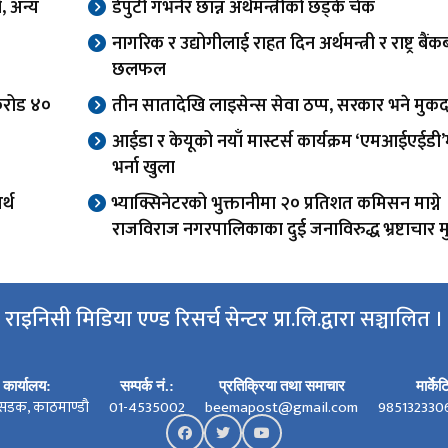
, अन्य
डेपुटी गभर्नर छान्न अर्थमन्त्रीको छड्के चेक
नागरिक र उद्योगीलाई राहत दिन अर्थमन्त्री र राष्ट्र बैं
छलफल
करोड ४०
तीन सातादेखि लाइसेन्स सेवा ठप्प, सरकार भने मुकद
आईडा र केयूको नयाँ मास्टर्स कार्यक्रम ‘एमआईएईडी’
भर्ना खुला
र्थ
भ्याक्सिनेटरको भुक्तानीमा २० प्रतिशत कमिसन माग्ने
राजविराज नगरपालिकाका दुई जनाविरुद्ध भ्रष्टाचार मुद
राइनिसी मिडिया एण्ड रिसर्च सेन्टर प्रा.लि.द्वारा सञ्चालित ।
कार्यालय:
सम्पर्क नं.:
प्रतिक्रिया तथा समाचार
मार्के
सडक, काठमाण्डौ
01-4535002
beemapost@gmail.com
985132330