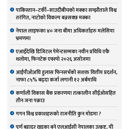
पाकिस्तान–टर्की–साउदीबीचको मक्का सम्झौताले विश्व
तरंगित, नाटोको विकल्प बन्नसक्छ मक्का
नेपाल लाइफका ४० जना बीमा अधिकर्ताहरु मलेसिया
भ्रमणमा
एआईदेखि डिजिटल पेमेन्टसम्मका नवीन प्रविधि एकै
थलोमा, फिनटेक एक्स्पो २०२६ असोजमा
आईपीओअघि हुलास फिनसर्भको सशक्त वित्तीय प्रदर्शन,
नाफा ८५% बढ्दा कर्जा लगानी १२ अर्बमाथि
कर्णाली विकास बैंक प्रकरणमा तत्कालीन सीईओसहित
तीन जना पक्राउ
गगन विश्व प्रकाशहरुको राजनीति कुन मोडमा ?
पूर्ण बहादुर खड्का बने एलआईसी नेपालका उत्कृष्ट, यी