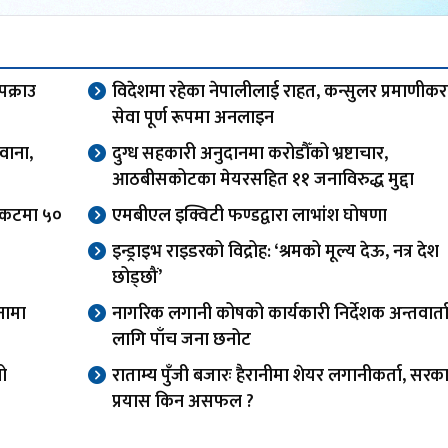
पक्राउ
विदेशमा रहेका नेपालीलाई राहत, कन्सुलर प्रमाणीक
सेवा पूर्ण रूपमा अनलाइन
वाना,
दुग्ध सहकारी अनुदानमा करोडौँको भ्रष्टाचार,
आठबीसकोटका मेयरसहित ११ जनाविरुद्ध मुद्दा
टिकटमा ५०
एमबीएल इक्विटी फण्डद्वारा लाभांश घोषणा
इन्ड्राइभ राइडरको विद्रोह: ‘श्रमको मूल्य देऊ, नत्र देश
छोड्छौं’
नामा
नागरिक लगानी कोषको कार्यकारी निर्देशक अन्तवार्त
लागि पाँच जना छनोट
यो
राताम्य पुँजी बजारः हैरानीमा शेयर लगानीकर्ता, सरक
प्रयास किन असफल ?