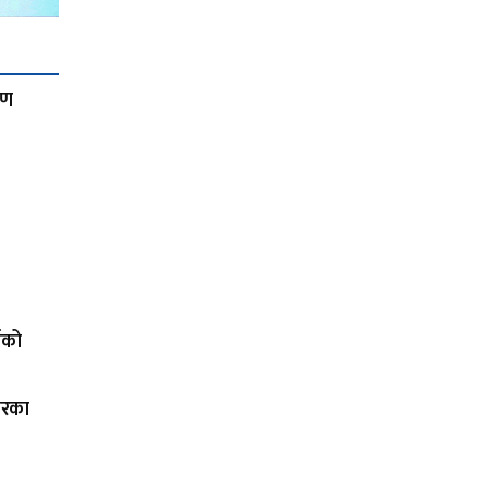
रण
ाको
ारका