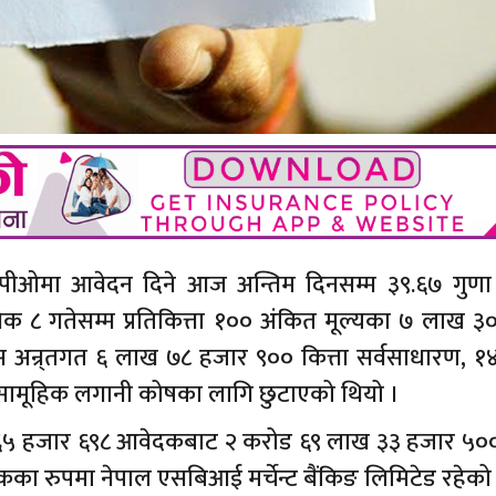
ईपीओमा आवेदन दिने आज अन्तिम दिनसम्म ३९.६७ गुणा
िक ८ गतेसम्म प्रतिकित्ता १०० अंकित मूल्यका ७ लाख ३
 अन्र्तगत ६ लाख ७८ हजार ९०० कित्ता सर्वसाधारण, १
ा सामूहिक लगानी कोषका लागि छुटाएको थियो ।
६५ हजार ६९८ आवेदकबाट २ करोड ६९ लाख ३३ हजार ५०० 
धकका रुपमा नेपाल एसबिआई मर्चेन्ट बैंकिङ लिमिटेड रहेको