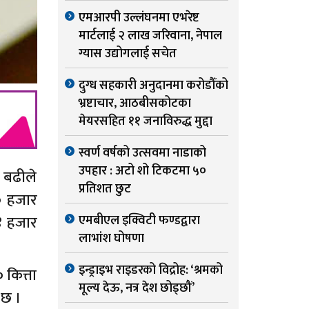
एमआरपी उल्लंघनमा एभरेष्ट
मार्टलाई २ लाख जरिवाना, नेपाल
ग्यास उद्योगलाई सचेत
दुग्ध सहकारी अनुदानमा करोडौँको
भ्रष्टाचार, आठबीसकोटका
मेयरसहित ११ जनाविरुद्ध मुद्दा
स्वर्ण वर्षको उत्सवमा नाडाको
उपहार : अटो शो टिकटमा ५०
 बढीले
प्रतिशत छुट
० हजार
४ हजार
एमबीएल इक्विटी फण्डद्वारा
लाभांश घोषणा
इन्ड्राइभ राइडरको विद्रोह: ‘श्रमको
कित्ता
मूल्य देऊ, नत्र देश छोड्छौं’
 छ ।