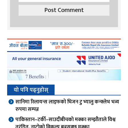
यो पनि पढ्नुहोस्
सानिमा रिलायन्स लाइफको भिजन टु भ्यालु कन्क्लेभ भव्य
रुपमा सम्पन्न
पाकिस्तान–टर्की–साउदीबीचको मक्का सम्झौताले विश्व
तरंगित, नाटोको विकल्प बन्नसक्छ मक्का