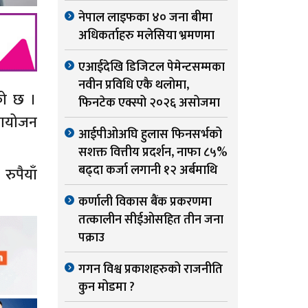
नेपाल लाइफका ४० जना बीमा
अधिकर्ताहरु मलेसिया भ्रमणमा
एआईदेखि डिजिटल पेमेन्टसम्मका
नवीन प्रविधि एकै थलोमा,
को छ ।
फिनटेक एक्स्पो २०२६ असोजमा
मायोजन
आईपीओअघि हुलास फिनसर्भको
सशक्त वित्तीय प्रदर्शन, नाफा ८५%
बढ्दा कर्जा लगानी १२ अर्बमाथि
ुपैयाँ
कर्णाली विकास बैंक प्रकरणमा
तत्कालीन सीईओसहित तीन जना
पक्राउ
गगन विश्व प्रकाशहरुको राजनीति
कुन मोडमा ?