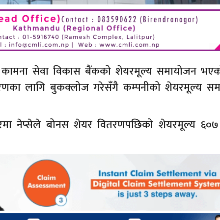
से)मा कामना सेवा विकास बैंकको शेयरमूल्य समायोजन भए
रणका लागि बुकक्लोज गरेसँगै कम्पनीको शेयरमूल्य स
ा नेप्सेले बोनस शेयर वितरणपछिको शेयरमूल्य ६०७ र