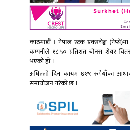
काठमाडौं । नेपाल स्टक एक्सचेञ्ज (नेप्
कम्पनीले १८.५० प्रतिशत बोनस शेयर वित
भएको हो ।
अघिल्लो दिन कायम ७१९ रुपैयाँका आधारम
समायोजन गरेको छ ।