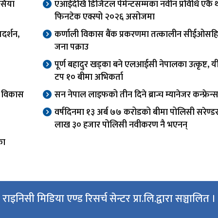
सिया
एआईदेखि डिजिटल पेमेन्टसम्मका नवीन प्रविधि एकै 
फिनटेक एक्स्पो २०२६ असोजमा
दर्शन,
कर्णाली विकास बैंक प्रकरणमा तत्कालीन सीईओसह
जना पक्राउ
पूर्ण बहादुर खड्का बने एलआईसी नेपालका उत्कृष्ट, यी
टप १० बीमा अभिकर्ता
वा विकास
सन नेपाल लाइफको तीन दिने ब्रान्च म्यानेजर कन्फ्रेन्स
वर्षदिनमा १३ अर्ब ७७ करोडको बीमा पोलिसी सरेण्ड
लाख ३० हजार पोलिसी नवीकरण नै भएनन्
का
राइनिसी मिडिया एण्ड रिसर्च सेन्टर प्रा.लि.द्वारा सञ्चालित ।