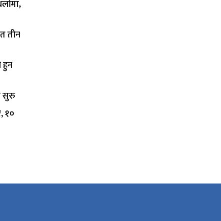
थलोमा,
ित तीन
 हुन
 सुरु
र, १०