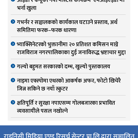
आईडा र केयूको नयाँ मास्टर्स कार्यक्रम ‘एमआईएईडी’मा
भर्ना खुला
गभर्नर र सञ्चालकको कार्यकाल घटाउने प्रस्ताव, अर्थ
समितिमा फरक–फरक धारणा
भ्याक्सिनेटरको भुक्तानीमा २० प्रतिशत कमिसन माग्ने
राजविराज नगरपालिकाका दुई जनाविरुद्ध भ्रष्टाचार मुद्दा
गल्यो बहुमत सरकारको दम्भ, खुल्यो पुस्तकालय
नाइमा एक्स्पोमा एथरको आकर्षक अफर, फोटो खिचेरै
जित्न सकिने छ नयाँ स्कुटर
क्षतिपूर्ति र सुरक्षा नपाएसम्म गोलबजारका प्रभावित
व्यवसायीले पसल नखोल्ने
राइनिसी मिडिया एण्ड रिसर्च सेन्टर प्रा.लि.द्वारा सञ्चालित