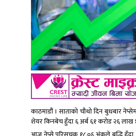
काठमाडौं । साताको चौथो दिन बुधबार नेप्स
शेयर किनबेच हुँदा ६ अर्ब ६१ करोड २६ लाख
आज नेप्से परिसूचक १८.०६ अंकले बृद्धि ह