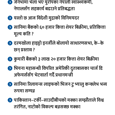
जेनेभामा भेला भए युरोपका नेपाली स्वास्थ्यकर्मी,
नेपालसँग सहकार्य बढाउने प्रतिबद्धता
यस्तो छ आज विदेशी मुद्राको विनिमयदर
सानिमा बैंकको ६० हजार कित्ता शेयर बिक्रीमा, प्रतिकित्ता
मूल्य कति ?
दरमखोला हाइड्रो इनर्जीले बोलायो साधारणसभा, के–के
छन् प्रस्ताव ?
कुमारी बैंकको ३ लाख २० हजार कित्ता शेयर बिक्रीमा
भियना महासन्धी विपरित अमेरिकी दुताबासका चार्ज डि
अफेयर्ससँग भेटवार्ता गर्दै प्रधानमन्त्री
सानिमा रिलायन्स लाइफको भिजन टु भ्यालु कन्क्लेभ भव्य
रुपमा सम्पन्न
पाकिस्तान–टर्की–साउदीबीचको मक्का सम्झौताले विश्व
तरंगित, नाटोको विकल्प बन्नसक्छ मक्का