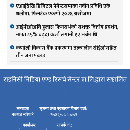
एआईदेखि डिजिटल पेमेन्टसम्मका नवीन प्रविधि एकै
थलोमा, फिनटेक एक्स्पो २०२६ असोजमा
आईपीओअघि हुलास फिनसर्भको सशक्त वित्तीय प्रदर्शन,
नाफा ८५% बढ्दा कर्जा लगानी १२ अर्बमाथि
कर्णाली विकास बैंक प्रकरणमा तत्कालीन सीईओसहित
तीन जना पक्राउ
राइनिसी मिडिया एण्ड रिसर्च सेन्टर प्रा.लि.द्वारा सञ्चालित
।
सम्पादक
सूचना तथा प्रशारण विभाग दर्ता:
नबराज न्यौपाने
२७६२/०७८-०७९
कार्यालय:
सम्पर्क नं.: