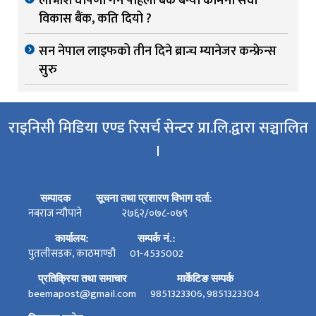
लाभांश घोषणा गर्ने पहिलो बैंक बन्यो कामना सेवा
विकास बैंक, कति दियो ?
सन नेपाल लाइफको तीन दिने ब्रान्च म्यानेजर कन्फ्रेन्स
सुरु
राइनिसी मिडिया एण्ड रिसर्च सेन्टर प्रा.लि.द्वारा सञ्चालित
।
सम्पादक
सूचना तथा प्रशारण विभाग दर्ता:
नबराज न्यौपाने
२७६२/०७८-०७९
कार्यालय:
सम्पर्क नं.:
पुतलीसडक, काठमाण्डौ
01-4535002
प्रतिक्रिया तथा समाचार
मार्केटिङ सम्पर्क
beemapost@gmail.com
9851323306, 9851323304