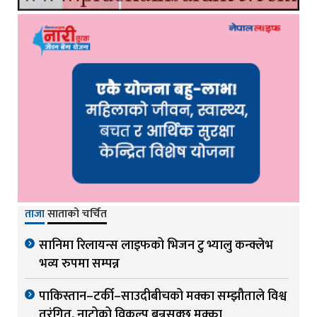
ताजा
साताको चर्चित
सानिमा रिलायन्स लाइफको भिजन टु भ्यालु कन्क्लेभ
भव्य रुपमा सम्पन्न
पाकिस्तान–टर्की–साउदीबीचको मक्का सम्झौताले विश्व
तरंगित, नाटोको विकल्प बन्नसक्छ मक्का