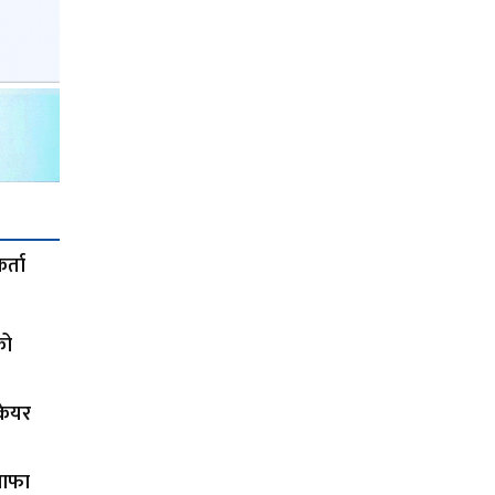
र्ता
को
 केयर
नाफा