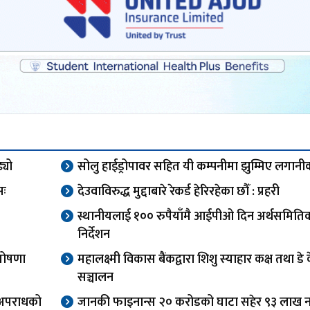
्यो
सोलु हाईड्रोपावर सहित यी कम्पनीमा झुम्मिए लगानीक
सः
देउवाविरुद्ध मुद्दाबारे रेकर्ड हेरिरहेका छौँ : प्रहरी
स्थानीयलाई १०० रुपैयाँमै आईपीओ दिन अर्थसमिति
निर्देशन
घोषणा
महालक्ष्मी विकास बैंकद्वारा शिशु स्याहार कक्ष तथा डे
सञ्चालन
, अपराधको
जानकी फाइनान्स २० करोडको घाटा सहेर ९३ लाख 