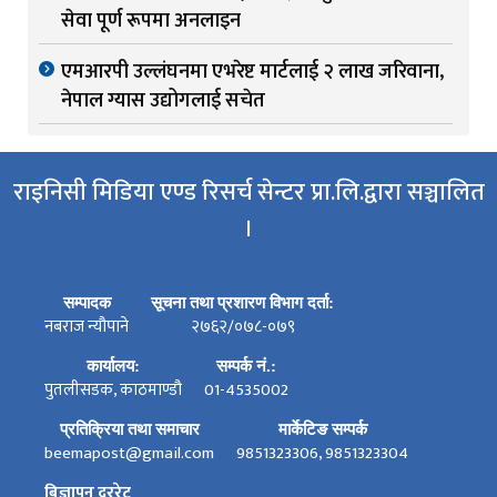
सेवा पूर्ण रूपमा अनलाइन
एमआरपी उल्लंघनमा एभरेष्ट मार्टलाई २ लाख जरिवाना,
नेपाल ग्यास उद्योगलाई सचेत
राइनिसी मिडिया एण्ड रिसर्च सेन्टर प्रा.लि.द्वारा सञ्चालित
।
सम्पादक
सूचना तथा प्रशारण विभाग दर्ता:
नबराज न्यौपाने
२७६२/०७८-०७९
कार्यालय:
सम्पर्क नं.:
पुतलीसडक, काठमाण्डौ
01-4535002
प्रतिक्रिया तथा समाचार
मार्केटिङ सम्पर्क
beemapost@gmail.com
9851323306, 9851323304
बिज्ञापन दररेट