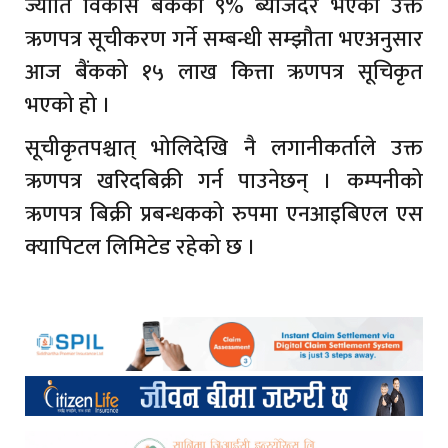
ज्योति विकास बैंकको ९% ब्याजदर भएको उक्त
ऋणपत्र सूचीकरण गर्ने सम्बन्धी सम्झौता भएअनुसार
आज बैंकको १५ लाख कित्ता ऋणपत्र सूचिकृत
भएको हो ।
सूचीकृतपश्चात् भोलिदेखि नै लगानीकर्ताले उक्त
ऋणपत्र खरिदबिक्री गर्न पाउनेछन् । कम्पनीको
ऋणपत्र बिक्री प्रबन्धकको रुपमा एनआइबिएल एस
क्यापिटल लिमिटेड रहेको छ ।