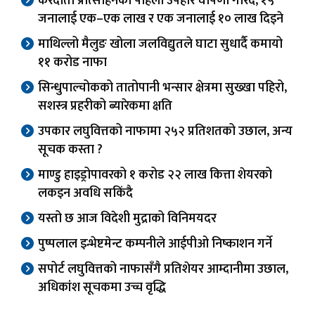
करदाता प्रोत्साहनको पहिलो उपहार घोषणा गरिंदै, १५
जनालाई एक–एक लाख र एक जनालाई १० लाख दिइने
माथिल्लो मैलुङ खोला जलविद्युतले घाटा सुधार्दै कमायो
११ करोड नाफा
सिन्धुपाल्चोकको तातोपानी भन्सार क्षेत्रमा सुख्खा पहिरो,
सशस्त्र प्रहरीको ब्यारेकमा क्षति
उपकार लघुवित्तको नाफामा २५२ प्रतिशतको उछाल, अन्य
सूचक कस्ता ?
माण्डु हाइड्रोपावरको १ करोड २२ लाख कित्ता शेयरको
लकइन अवधि सकिंदै
यस्तो छ आज विदेशी मुद्राको विनिमयदर
पुष्पलाल इन्भेष्टमेन्ट कम्पनीले आईपीओ निष्काशन गर्ने
सपोर्ट लघुवित्तको नाफासँगै प्रतिशेयर आम्दानीमा उछाल,
अधिकांश सूचकमा उच्च वृद्धि