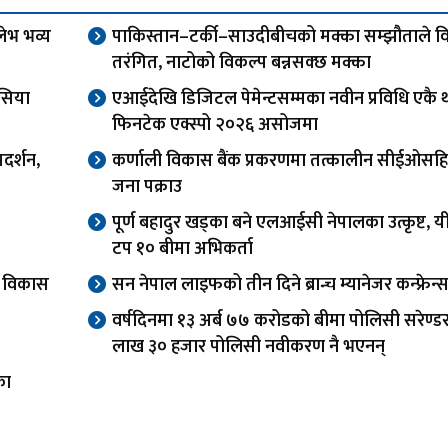
लेभ भव्य
पाकिस्तान–टर्की–साउदीबीचको मक्का सम्झौताले विश
तरंगित, नाटोको विकल्प बन्नसक्छ मक्का
सिया
एआईदेखि डिजिटल पेमेन्टसम्मका नवीन प्रविधि एकै 
फिनटेक एक्स्पो २०२६ असोजमा
दर्शन,
कर्णाली विकास बैंक प्रकरणमा तत्कालीन सीईओसह
जना पक्राउ
पूर्ण बहादुर खड्का बने एलआईसी नेपालका उत्कृष्ट, यी
टप १० बीमा अभिकर्ता
वा विकास
सन नेपाल लाइफको तीन दिने ब्रान्च म्यानेजर कन्फ्रेन्स
वर्षदिनमा १३ अर्ब ७७ करोडको बीमा पोलिसी सरेण्ड
लाख ३० हजार पोलिसी नवीकरण नै भएनन्
का