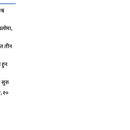
्व
थलोमा,
ित तीन
 हुन
 सुरु
र, १०