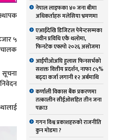
नेपाल लाइफका ४० जना बीमा
ंस्थापक
अधिकर्ताहरु मलेसिया भ्रमणमा
एआईदेखि डिजिटल पेमेन्टसम्मका
हजार ५
नवीन प्रविधि एकै थलोमा,
फिनटेक एक्स्पो २०२६ असोजमा
संचालक
आईपीओअघि हुलास फिनसर्भको
सशक्त वित्तीय प्रदर्शन, नाफा ८५%
 सूचना
बढ्दा कर्जा लगानी १२ अर्बमाथि
निवेदन
कर्णाली विकास बैंक प्रकरणमा
तत्कालीन सीईओसहित तीन जना
्थालाई
पक्राउ
गगन विश्व प्रकाशहरुको राजनीति
कुन मोडमा ?