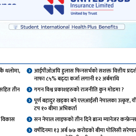
एकै थलोमा,
आईपीओअघि हुलास फिनसर्भको सशक्त वित्तीय प्रदर्
नाफा ८५% बढ्दा कर्जा लगानी १२ अर्बमाथि
ओसहित तीन
गगन विश्व प्रकाशहरुको राजनीति कुन मोडमा ?
पूर्ण बहादुर खड्का बने एलआईसी नेपालका उत्कृष्ट, यी
टप १० बीमा अभिकर्ता
वा विकास
सन नेपाल लाइफको तीन दिने ब्रान्च म्यानेजर कन्फ्रेन्स
वर्षदिनमा १३ अर्ब ७७ करोडको बीमा पोलिसी सरेण्ड