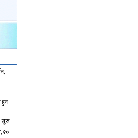
शन,
 हुन
 सुरु
र, १०