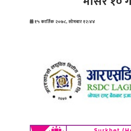
मंसिर १० ग
१५ कार्तिक २०७८, सोमबार १२:४४