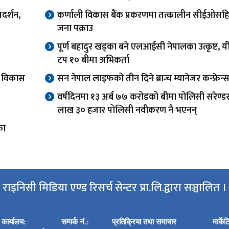
दर्शन,
कर्णाली विकास बैंक प्रकरणमा तत्कालीन सीईओसह
जना पक्राउ
पूर्ण बहादुर खड्का बने एलआईसी नेपालका उत्कृष्ट, यी
टप १० बीमा अभिकर्ता
वा विकास
सन नेपाल लाइफको तीन दिने ब्रान्च म्यानेजर कन्फ्रेन्स
वर्षदिनमा १३ अर्ब ७७ करोडको बीमा पोलिसी सरेण्ड
लाख ३० हजार पोलिसी नवीकरण नै भएनन्
का
राइनिसी मिडिया एण्ड रिसर्च सेन्टर प्रा.लि.द्वारा सञ्चालित ।
कार्यालय:
सम्पर्क नं.:
प्रतिक्रिया तथा समाचार
मार्के