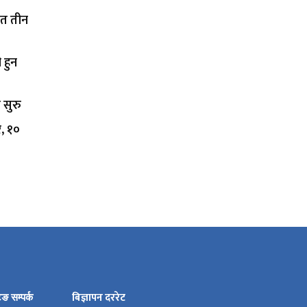
ित तीन
 हुन
 सुरु
र, १०
बिज्ञापन दररेट
टिङ सम्पर्क