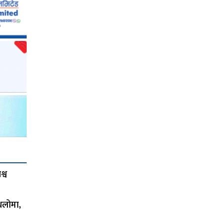
्व
थलोमा,