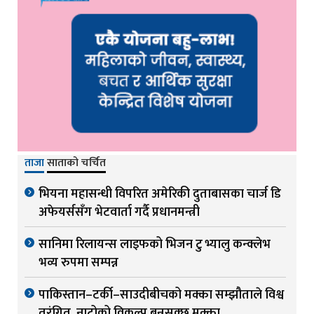
ताजा
साताको चर्चित
भियना महासन्धी विपरित अमेरिकी दुताबासका चार्ज डि
अफेयर्ससँग भेटवार्ता गर्दै प्रधानमन्त्री
सानिमा रिलायन्स लाइफको भिजन टु भ्यालु कन्क्लेभ
भव्य रुपमा सम्पन्न
पाकिस्तान–टर्की–साउदीबीचको मक्का सम्झौताले विश्व
तरंगित, नाटोको विकल्प बन्नसक्छ मक्का