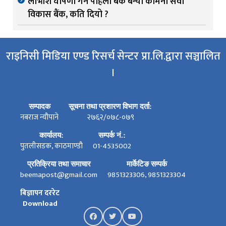
लाभांश घोषणा गर्ने पहिलो बैंक बन्यो कामना सेवा
विकास बैंक, कति दियो ?
राइनिसी मिडिया एण्ड रिसर्च सेन्टर प्रा.लि.द्वारा सञ्चालित
।
सम्पादक
सूचना तथा प्रशारण विभाग दर्ता:
नबराज न्यौपाने
२७६२/०७८-०७९
कार्यालय:
सम्पर्क नं.:
पुतलीसडक, काठमाण्डौ
01-4535002
प्रतिक्रिया तथा समाचार
मार्केटिङ सम्पर्क
beemapost@gmail.com
9851323306, 9851323304
बिज्ञापन दररेट
Download