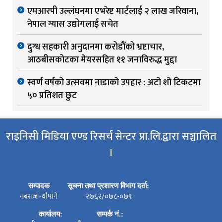
एमआरपी उल्लंघनमा एभरेष्ट मार्टलाई २ लाख जरिवाना,
नेपाल ग्यास उद्योगलाई सचेत
दुग्ध सहकारी अनुदानमा करोडौँको भ्रष्टाचार,
आठबीसकोटका मेयरसहित ११ जनाविरुद्ध मुद्दा
स्वर्ण वर्षको उत्सवमा नाडाको उपहार : अटो शो टिकटमा
५० प्रतिशत छुट
राइनिसी मिडिया एण्ड रिसर्च सेन्टर प्रा.लि.द्वारा सञ्चालित
।
सम्पादक
सूचना तथा प्रशारण विभाग दर्ता:
नबराज न्यौपाने
२७६२/०७८-०७९
कार्यालय:
सम्पर्क नं.: