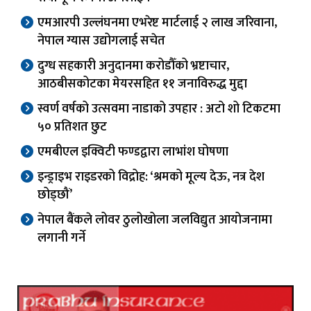
एमआरपी उल्लंघनमा एभरेष्ट मार्टलाई २ लाख जरिवाना,
नेपाल ग्यास उद्योगलाई सचेत
दुग्ध सहकारी अनुदानमा करोडौँको भ्रष्टाचार,
आठबीसकोटका मेयरसहित ११ जनाविरुद्ध मुद्दा
स्वर्ण वर्षको उत्सवमा नाडाको उपहार : अटो शो टिकटमा
५० प्रतिशत छुट
एमबीएल इक्विटी फण्डद्वारा लाभांश घोषणा
इन्ड्राइभ राइडरको विद्रोह: ‘श्रमको मूल्य देऊ, नत्र देश
छोड्छौं’
नेपाल बैंकले लोवर ठुलोखोला जलविद्युत आयोजनामा
लगानी गर्ने