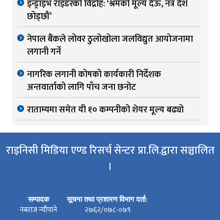
इन्ड्राइभ राइडरको विद्रोह: ‘श्रमको मूल्य देऊ, नत्र देश
छोड्छौं’
नेपाल बैंकले लोवर ठुलोखोला जलविद्युत आयोजनामा
लगानी गर्ने
नागरिक लगानी कोषको कार्यकारी निर्देशक
अन्तवार्ताको लागि पाँच जना छनोट
राताम्यमा समेत यी १० कम्पनीको शेयर मूल्य बढ्यो
राइनिसी मिडिया एण्ड रिसर्च सेन्टर प्रा.लि.द्वारा सञ्चालित
।
सम्पादक
सूचना तथा प्रशारण विभाग दर्ता:
नबराज न्यौपाने
२७६२/०७८-०७९