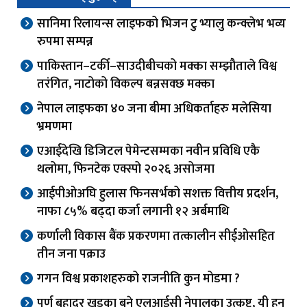
सानिमा रिलायन्स लाइफको भिजन टु भ्यालु कन्क्लेभ भव्य
रुपमा सम्पन्न
पाकिस्तान–टर्की–साउदीबीचको मक्का सम्झौताले विश्व
तरंगित, नाटोको विकल्प बन्नसक्छ मक्का
नेपाल लाइफका ४० जना बीमा अधिकर्ताहरु मलेसिया
भ्रमणमा
एआईदेखि डिजिटल पेमेन्टसम्मका नवीन प्रविधि एकै
थलोमा, फिनटेक एक्स्पो २०२६ असोजमा
आईपीओअघि हुलास फिनसर्भको सशक्त वित्तीय प्रदर्शन,
नाफा ८५% बढ्दा कर्जा लगानी १२ अर्बमाथि
कर्णाली विकास बैंक प्रकरणमा तत्कालीन सीईओसहित
तीन जना पक्राउ
गगन विश्व प्रकाशहरुको राजनीति कुन मोडमा ?
पूर्ण बहादुर खड्का बने एलआईसी नेपालका उत्कृष्ट, यी हुन