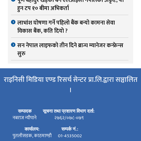
पूर्ण बहादुर खड्का बने एलआईसी नेपालका उत्कृष्ट, यी
हुन टप १० बीमा अभिकर्ता
लाभांश घोषणा गर्ने पहिलो बैंक बन्यो कामना सेवा
विकास बैंक, कति दियो ?
सन नेपाल लाइफको तीन दिने ब्रान्च म्यानेजर कन्फ्रेन्स
सुरु
राइनिसी मिडिया एण्ड रिसर्च सेन्टर प्रा.लि.द्वारा सञ्चालित
।
सम्पादक
सूचना तथा प्रशारण विभाग दर्ता:
नबराज न्यौपाने
२७६२/०७८-०७९
कार्यालय:
सम्पर्क नं.:
पुतलीसडक, काठमाण्डौ
01-4535002