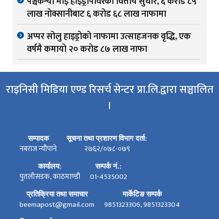
पञ्चकन्या माई हाइड्रोपावरको वित्तीय सुधार, ६ करोड ८५
लाख नोक्सानीबाट ६ करोड ६८ लाख नाफामा
अप्पर सोलु हाइड्रोको नाफामा उत्साहजनक वृद्धि, एक
वर्षमै कमायो २० करोड ८७ लाख नाफा
राइनिसी मिडिया एण्ड रिसर्च सेन्टर प्रा.लि.द्वारा सञ्चालित
।
सम्पादक
सूचना तथा प्रशारण विभाग दर्ता:
नबराज न्यौपाने
२७६२/०७८-०७९
कार्यालय:
सम्पर्क नं.:
पुतलीसडक, काठमाण्डौ
01-4535002
प्रतिक्रिया तथा समाचार
मार्केटिङ सम्पर्क
beemapost@gmail.com
9851323306, 9851323304