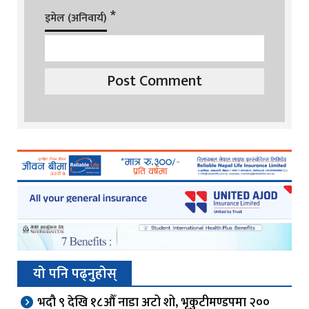
*
इमेल (अनिवार्य)
यो पनि पढ्नुहोस्
भदौ ९ देखि १८औँ नाडा अटो शो, भृकुटीमण्डपमा २००