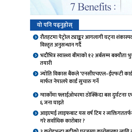
यो पनि पढ्नुहोस्
रौतहटमा पेट्रोल ट्याङ्कर आगलागी घट्ना शंकास्पद,
विस्तृत अनुसन्धान गर्दै
भदौभित्र स्वास्थ्य बीमाको १२ अर्बसम्म बक्यौता भुक्
तयारी
ज्योति विकास बैंकले ‘एनसीएचएल–ईएफटी कार्ड स
मार्फत नेपालपे कार्ड सुचारु गर्ने
ग्वार्काेमा फ्लाईओभरमा ठोक्किंदा बस दुर्घटनाः एक
६ जना घाइते
आइएमई लाइफबाट यस वर्ष टिम र व्यक्तिगततर्
गरे सर्वाधिक कारोबार ?
३ करोडभन्दा बढीको घरजग्गा कारोबारका लागि 