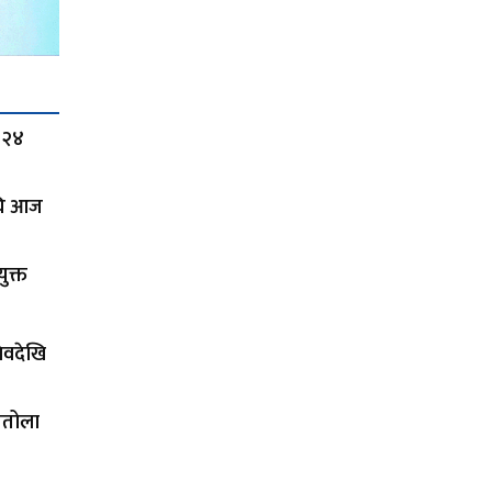
 २४
अघि आज
ुक्त
चिवदेखि
तितोला