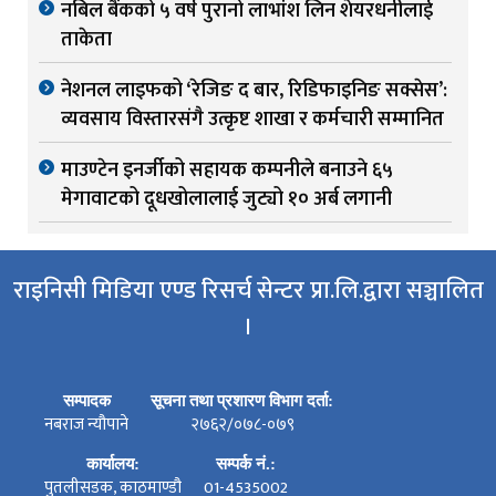
नबिल बैंकको ५ वर्ष पुरानो लाभांश लिन शेयरधनीलाई
ताकेता
नेशनल लाइफको ‘रेजिङ द बार, रिडिफाइनिङ सक्सेस’:
व्यवसाय विस्तारसंगै उत्कृष्ट शाखा र कर्मचारी सम्मानित
माउण्टेन इनर्जीको सहायक कम्पनीले बनाउने ६५
मेगावाटको दूधखोलालाई जुट्यो १० अर्ब लगानी
राइनिसी मिडिया एण्ड रिसर्च सेन्टर प्रा.लि.द्वारा सञ्चालित
।
सम्पादक
सूचना तथा प्रशारण विभाग दर्ता:
नबराज न्यौपाने
२७६२/०७८-०७९
कार्यालय:
सम्पर्क नं.:
पुतलीसडक, काठमाण्डौ
01-4535002