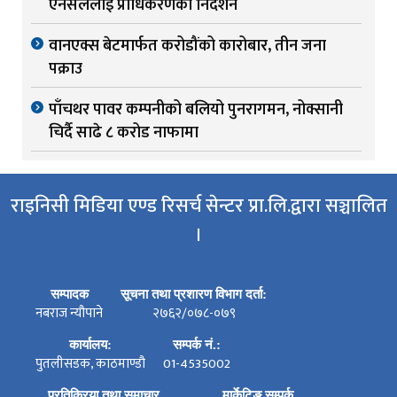
एनसेललाई प्राधिकरणको निर्देशन
वानएक्स बेटमार्फत करोडौंको कारोबार, तीन जना
पक्राउ
पाँचथर पावर कम्पनीको बलियो पुनरागमन, नोक्सानी
चिर्दै साढे ८ करोड नाफामा
राइनिसी मिडिया एण्ड रिसर्च सेन्टर प्रा.लि.द्वारा सञ्चालित
।
सम्पादक
सूचना तथा प्रशारण विभाग दर्ता:
नबराज न्यौपाने
२७६२/०७८-०७९
कार्यालय:
सम्पर्क नं.:
पुतलीसडक, काठमाण्डौ
01-4535002
प्रतिक्रिया तथा समाचार
मार्केटिङ सम्पर्क