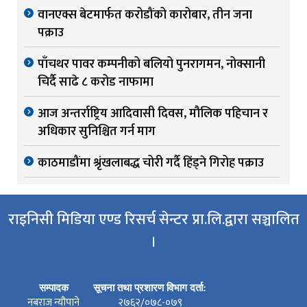
वानएक्स बेटमार्फत करोडौंको कारोबार, तीन जना
पक्राउ
पाँचथर पावर कम्पनीको बलियो पुनरागमन, नोक्सानी
चिर्दै साढे ८ करोड नाफामा
आज अन्तर्राष्ट्रिय आदिवासी दिवस, मौलिक पहिचान र
अधिकार सुनिश्चित गर्न माग
काठमाडौंमा श्रृंखलाबद्ध चोरी गर्दै हिंड्ने गिरोह पक्राउ
राइनिसी मिडिया एण्ड रिसर्च सेन्टर प्रा.लि.द्वारा सञ्चालित
।
सम्पादक
सूचना तथा प्रशारण विभाग दर्ता:
नबराज न्यौपाने
२७६२/०७८-०७९