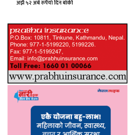
अझै ५२ अर्ब रुपैयाँ दिन बाँकी