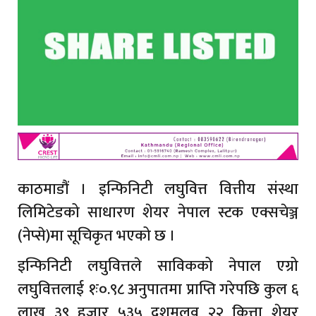
काठमाडौं । इन्फिनिटी लघुवित्त वित्तीय संस्था
लिमिटेडको साधारण शेयर नेपाल स्टक एक्सचेञ्ज
(नेप्से)मा सूचिकृत भएको छ ।
इन्फिनिटी लघुवित्तले साविकको नेपाल एग्रो
लघुवित्तलाई १ः०.९८ अनुपातमा प्राप्ति गरेपछि कुल ६
लाख ३९ हजार ५३५ दशमलव २२ कित्ता शेयर