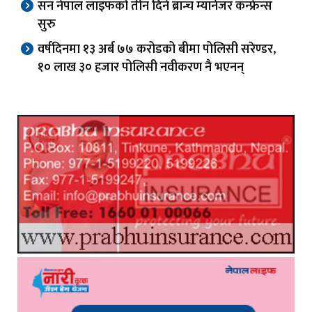
सन नेपाल लाइफको तीन दिने ब्रान्च म्यानेजर कन्फ्रेन्स
सुरु
वर्षदिनमा १३ अर्ब ७७ करोडको बीमा पोलिसी सरेण्डर,
१० लाख ३० हजार पोलिसी नवीकरण नै भएनन्