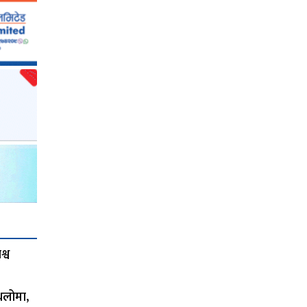
्व
थलोमा,