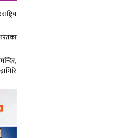
ष्ट्रिय
 भारतका
मन्दिर,
्रागिरि