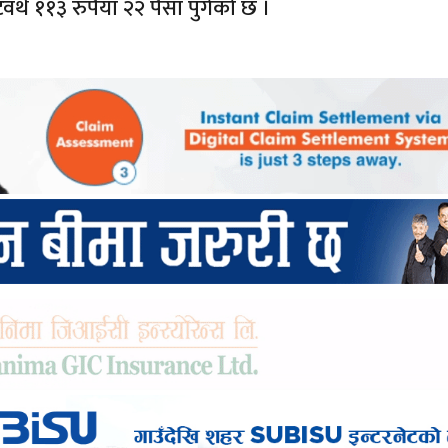
ेटवर्थ ११३ रुपैयाँ २२ पैसा पुगेको छ ।