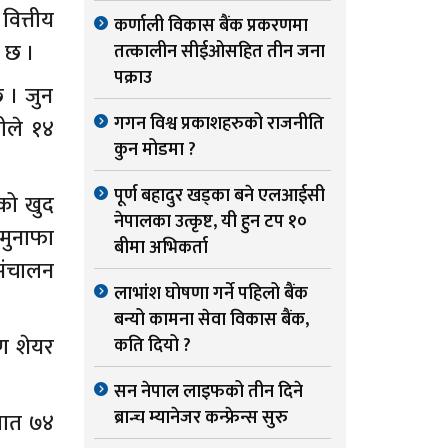
वित्तीय
कर्णाली विकास बैंक प्रकरणमा
 छ ।
तत्कालीन सीईओसहित तीन जना
पक्राउ
 । जुन
गगन विश्व प्रकाशहरुको राजनीति
ीले १४
कुन मोडमा ?
पूर्ण बहादुर खड्का बने एलआईसी
ीको खुद
नेपालका उत्कृष्ट, यी हुन टप १०
मुनाफा
बीमा अभिकर्ता
संचालन
लाभांश घोषणा गर्ने पहिलो बैंक
बन्यो कामना सेवा विकास बैंक,
रण शेयर
कति दियो ?
सन नेपाल लाइफको तीन दिने
ब्रान्च म्यानेजर कन्फ्रेन्स सुरु
ुपात ७४