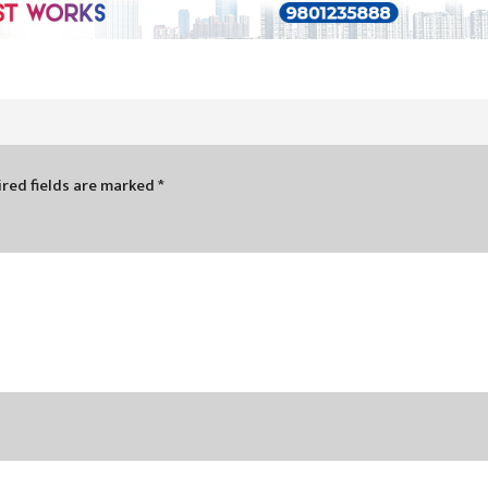
red fields are marked
*