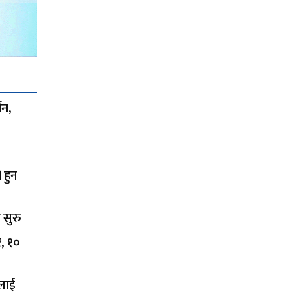
शन,
 हुन
 सुरु
र, १०
कलाई