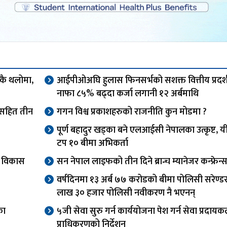
एकै थलोमा,
आईपीओअघि हुलास फिनसर्भको सशक्त वित्तीय प्रदर्
नाफा ८५% बढ्दा कर्जा लगानी १२ अर्बमाथि
ओसहित तीन
गगन विश्व प्रकाशहरुको राजनीति कुन मोडमा ?
पूर्ण बहादुर खड्का बने एलआईसी नेपालका उत्कृष्ट, यी
टप १० बीमा अभिकर्ता
वा विकास
सन नेपाल लाइफको तीन दिने ब्रान्च म्यानेजर कन्फ्रेन्स
वर्षदिनमा १३ अर्ब ७७ करोडको बीमा पोलिसी सरेण्ड
लाख ३० हजार पोलिसी नवीकरण नै भएनन्
का
५जी सेवा सुरु गर्न कार्ययोजना पेश गर्न सेवा प्रदाय
प्राधिकरणको निर्देशन