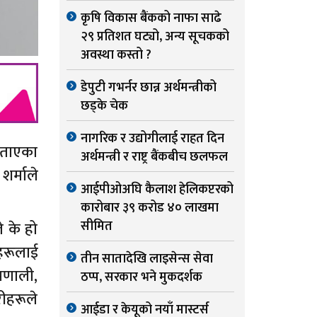
कृषि विकास बैंकको नाफा साढे
२९ प्रतिशत घट्यो, अन्य सूचकको
अवस्था कस्तो ?
डेपुटी गभर्नर छान्न अर्थमन्त्रीको
छड्के चेक
नागरिक र उद्योगीलाई राहत दिन
े बताएका
अर्थमन्त्री र राष्ट्र बैंकबीच छलफल
शर्माले
आईपीओअघि कैलाश हेलिकप्टरको
कारोबार ३९ करोड ४० लाखमा
सीमित
े के हो
हरूलाई
तीन सातादेखि लाइसेन्स सेवा
्रणाली,
ठप्प, सरकार भने मुकदर्शक
रीहरूले
आईडा र केयूको नयाँ मास्टर्स