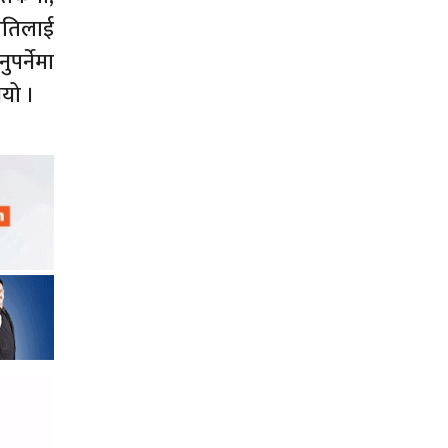
ीतिलाई
पर्नेमा
भयो ।