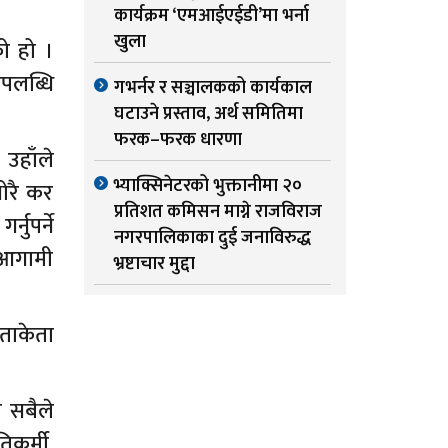
कार्यक्रम ‘एमआईएईडी’मा भर्ना
खुला
को हो ।
उपलब्धि
गभर्नर र सञ्चालकको कार्यकाल
घटाउने प्रस्ताव, अर्थ समितिमा
फरक–फरक धारणा
 उहाँले
भ्याक्सिनेटरको भुक्तानीमा २०
थोरै कर
प्रतिशत कमिसन माग्ने राजविराज
नुपर्ने
नगरपालिकाका दुई जनाविरुद्ध
 आगामी
भ्रष्टाचार मुद्दा
 ताकेता
ा सबैले
िकर्मी,