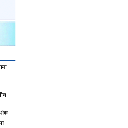
फामा
कबीच
र्शक
मा