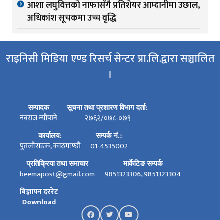
आशा लघुवित्तको नाफासँगै प्रतिशेयर आम्दानीमा उछाल,
अधिकांश सूचकमा उच्च वृद्धि
राइनिसी मिडिया एण्ड रिसर्च सेन्टर प्रा.लि.द्वारा सञ्चालित
।
सम्पादक
सूचना तथा प्रशारण विभाग दर्ता:
नबराज न्यौपाने
२७६२/०७८-०७९
कार्यालय:
सम्पर्क नं.:
पुतलीसडक, काठमाण्डौ
01-4535002
प्रतिक्रिया तथा समाचार
मार्केटिङ सम्पर्क
beemapost@gmail.com
9851323306, 9851323304
बिज्ञापन दररेट
Download