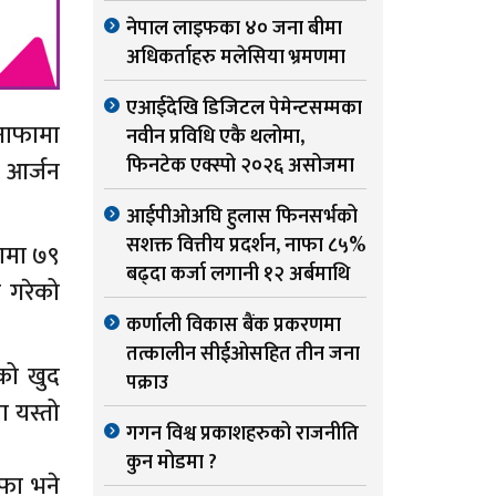
नेपाल लाइफका ४० जना बीमा
अधिकर्ताहरु मलेसिया भ्रमणमा
एआईदेखि डिजिटल पेमेन्टसम्मका
 नाफामा
नवीन प्रविधि एकै थलोमा,
फिनटेक एक्स्पो २०२६ असोजमा
ा आर्जन
आईपीओअघि हुलास फिनसर्भको
सशक्त वित्तीय प्रदर्शन, नाफा ८५%
नामा ७९
बढ्दा कर्जा लगानी १२ अर्बमाथि
 गरेको
कर्णाली विकास बैंक प्रकरणमा
तत्कालीन सीईओसहित तीन जना
को खुद
पक्राउ
 यस्तो
गगन विश्व प्रकाशहरुको राजनीति
कुन मोडमा ?
ाफा भने