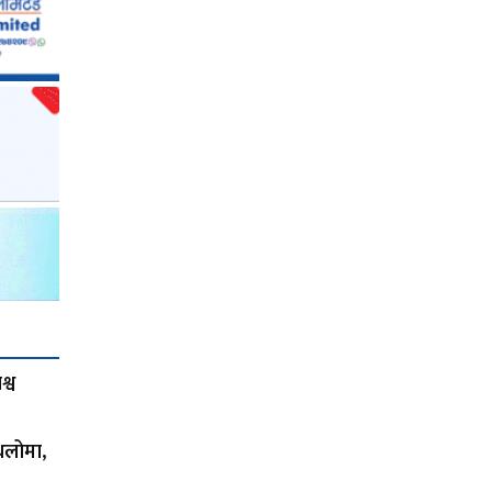
्व
थलोमा,