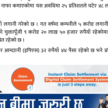
लन नाफा कमाएकोमा यस अवधिमा २५ प्रतिशतले घटेर ४८ 
ाँ लगानी गरेको छ । गत वर्षमा कम्पनीले ५ करोड लगानी
ीको चुक्तापूँजी ९ करोड २० लाख ५० हजार रुपैयाँ रहेकोम
ित रहेको छ ।
शेयर आम्दाानी (इपिएस) ३२ रुपैयाँ ४४ पैसा रहेको छ भने प्