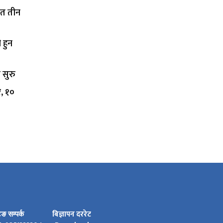
ित तीन
 हुन
 सुरु
र, १०
बिज्ञापन दररेट
टिङ सम्पर्क