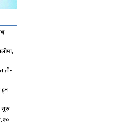
्व
थलोमा,
ित तीन
 हुन
 सुरु
र, १०