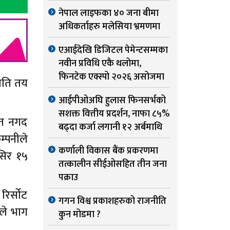
नेपाल लाइफका ४० जना बीमा
अधिकर्ताहरु मलेसिया भ्रमणमा
एआईदेखि डिजिटल पेमेन्टसम्मका
नवीन प्रविधि एकै थलोमा,
फिनटेक एक्स्पो २०२६ असोजमा
िति तय
आईपीओअघि हुलास फिनसर्भको
सशक्त वित्तीय प्रदर्शन, नाफा ८५%
शत नगद
बढ्दा कर्जा लगानी १२ अर्बमाथि
म्पनीले
कर्णाली विकास बैंक प्रकरणमा
ंसिर १५
तत्कालीन सीईओसहित तीन जना
पक्राउ
रिर्सोट
गगन विश्व प्रकाशहरुको राजनीति
ले भाग
कुन मोडमा ?