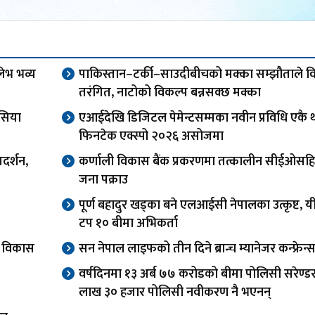
लेभ भव्य
पाकिस्तान–टर्की–साउदीबीचको मक्का सम्झौताले विश
तरंगित, नाटोको विकल्प बन्नसक्छ मक्का
सिया
एआईदेखि डिजिटल पेमेन्टसम्मका नवीन प्रविधि एकै 
फिनटेक एक्स्पो २०२६ असोजमा
दर्शन,
कर्णाली विकास बैंक प्रकरणमा तत्कालीन सीईओसह
जना पक्राउ
पूर्ण बहादुर खड्का बने एलआईसी नेपालका उत्कृष्ट, यी
टप १० बीमा अभिकर्ता
वा विकास
सन नेपाल लाइफको तीन दिने ब्रान्च म्यानेजर कन्फ्रेन्स
वर्षदिनमा १३ अर्ब ७७ करोडको बीमा पोलिसी सरेण्ड
लाख ३० हजार पोलिसी नवीकरण नै भएनन्