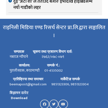
दुई ‘अटो शो’ ले तताउँदै बजारः ईभीदेखि हाइब्रिडसम्म
नयाँ गाडीको लहर
राइनिसी मिडिया एण्ड रिसर्च सेन्टर प्रा.लि.द्वारा सञ्चालित
।
सम्पादक
सूचना तथा प्रशारण विभाग दर्ता:
नबराज न्यौपाने
२७६२/०७८-०७९
कार्यालय:
सम्पर्क नं.:
पुतलीसडक, काठमाण्डौ
01-4535002
प्रतिक्रिया तथा समाचार
मार्केटिङ सम्पर्क
beemapost@gmail.com
9851323306, 9851323304
बिज्ञापन दररेट
Download