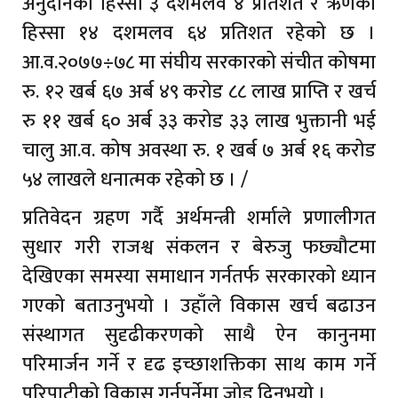
अनुदानको हिस्सा ३ दशमलव ४ प्रतिशत र ऋणको
हिस्सा १४ दशमलव ६४ प्रतिशत रहेको छ ।
आ.व.२०७७÷७८ मा संघीय सरकारको संचीत कोषमा
रु. १२ खर्ब ६७ अर्ब ४९ करोड ८८ लाख प्राप्ति र खर्च
रु ११ खर्ब ६० अर्ब ३३ करोड ३३ लाख भुक्तानी भई
चालु आ.व. कोष अवस्था रु. १ खर्ब ७ अर्ब १६ करोड
५४ लाखले धनात्मक रहेको छ । /
प्रतिवेदन ग्रहण गर्दै अर्थमन्त्री शर्माले प्रणालीगत
सुधार गरी राजश्व संकलन र बेरुजु फछ्यौटमा
देखिएका समस्या समाधान गर्नतर्फ सरकारको ध्यान
गएको बताउनुभयो । उहाँले विकास खर्च बढाउन
संस्थागत सुदृढीकरणको साथै ऐन कानुनमा
परिमार्जन गर्ने र दृढ इच्छाशक्तिका साथ काम गर्ने
परिपाटीको विकास गर्नुपर्नेमा जोड दिनुभयो ।