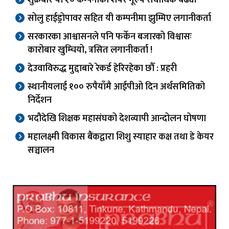
शुक्रबार यी १० कम्पनीको शेयर मूल्य सर्वाधिक बढ्यो
सोलु हाईड्रोपावर सहित यी कम्पनीमा झुम्मिए लगानीकर्ता
सरकारका आश्वासनले पनि फर्केन बजारको विश्वासः
कारोबार खुम्चियो, त्रसित लगानीकर्ता !
देउवाविरुद्ध मुद्दाबारे रेकर्ड हेरिरहेका छौँ : प्रहरी
स्थानीयलाई १०० रुपैयाँमै आईपीओ दिन अर्थसमितिको
निर्देशन
भदौदेखि शिक्षक महासंघको देशव्यापी आन्दोलन घोषणा
महालक्ष्मी विकास बैंकद्वारा शिशु स्याहार कक्ष तथा डे केयर
सञ्चालन