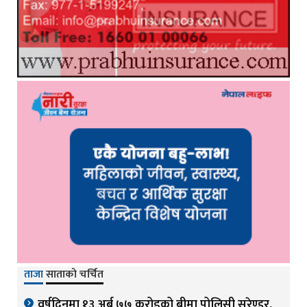
ताजा
साताको चर्चित
वर्षदिनमा १३ अर्ब ७७ करोडको बीमा पोलिसी सरेण्डर,