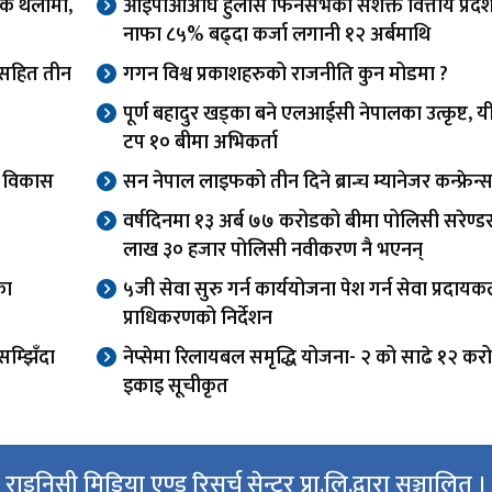
एकै थलोमा,
आईपीओअघि हुलास फिनसर्भको सशक्त वित्तीय प्रदर्
नाफा ८५% बढ्दा कर्जा लगानी १२ अर्बमाथि
ओसहित तीन
गगन विश्व प्रकाशहरुको राजनीति कुन मोडमा ?
पूर्ण बहादुर खड्का बने एलआईसी नेपालका उत्कृष्ट, यी
टप १० बीमा अभिकर्ता
वा विकास
सन नेपाल लाइफको तीन दिने ब्रान्च म्यानेजर कन्फ्रेन्स
वर्षदिनमा १३ अर्ब ७७ करोडको बीमा पोलिसी सरेण्ड
लाख ३० हजार पोलिसी नवीकरण नै भएनन्
का
५जी सेवा सुरु गर्न कार्ययोजना पेश गर्न सेवा प्रदाय
प्राधिकरणको निर्देशन
म्झिँदा
नेप्सेमा रिलायबल समृद्धि योजना- २ को साढे १२ कर
इकाइ सूचीकृत
राइनिसी मिडिया एण्ड रिसर्च सेन्टर प्रा.लि.द्वारा सञ्चालित ।