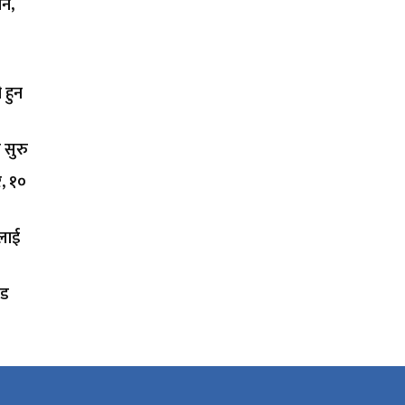
शन,
 हुन
 सुरु
र, १०
कलाई
ोड