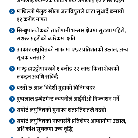
जनालाई एक–एक लाख र एक जनालाई १० लाख दिइने
माथिल्लो मैलुङ खोला जलविद्युतले घाटा सुधार्दै कमायो
११ करोड नाफा
सिन्धुपाल्चोकको तातोपानी भन्सार क्षेत्रमा सुख्खा पहिरो,
सशस्त्र प्रहरीको ब्यारेकमा क्षति
उपकार लघुवित्तको नाफामा २५२ प्रतिशतको उछाल, अन्य
सूचक कस्ता ?
माण्डु हाइड्रोपावरको १ करोड २२ लाख कित्ता शेयरको
लकइन अवधि सकिंदै
यस्तो छ आज विदेशी मुद्राको विनिमयदर
पुष्पलाल इन्भेष्टमेन्ट कम्पनीले आईपीओ निष्काशन गर्ने
सपोर्ट लघुवित्तको मुनाफा शतप्रतिशतले बढ्यो
सपोर्ट लघुवित्तको नाफासँगै प्रतिशेयर आम्दानीमा उछाल,
अधिकांश सूचकमा उच्च वृद्धि