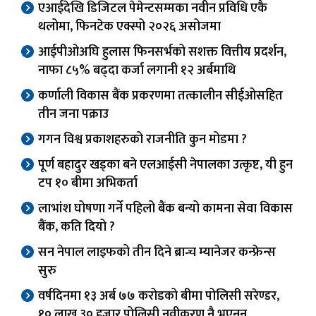
एआईदेखि डिजिटल पेमेन्टसम्मका नवीन प्रविधि एकै
थलोमा, फिनटेक एक्स्पो २०२६ असोजमा
आईपीओअघि हुलास फिनसर्भको सशक्त वित्तीय प्रदर्शन,
नाफा ८५% बढ्दा कर्जा लगानी १२ अर्बमाथि
कर्णाली विकास बैंक प्रकरणमा तत्कालीन सीईओसहित
तीन जना पक्राउ
गगन विश्व प्रकाशहरुको राजनीति कुन मोडमा ?
पूर्ण बहादुर खड्का बने एलआईसी नेपालका उत्कृष्ट, यी हुन
टप १० बीमा अभिकर्ता
लाभांश घोषणा गर्ने पहिलो बैंक बन्यो कामना सेवा विकास
बैंक, कति दियो ?
सन नेपाल लाइफको तीन दिने ब्रान्च म्यानेजर कन्फ्रेन्स
सुरु
वर्षदिनमा १३ अर्ब ७७ करोडको बीमा पोलिसी सरेण्डर,
१० लाख ३० हजार पोलिसी नवीकरण नै भएनन्