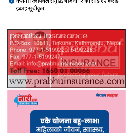
नेप्सेमा रिलायबल समृद्धि योजना- २ को साढे १२ करोड
इकाइ सूचीकृत